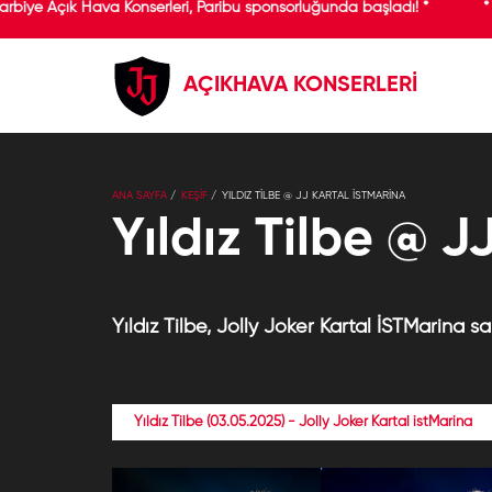
arbiye Açık Hava Konserleri, Paribu sponsorluğunda başladı! *
*
AÇIKHAVA KONSERLERİ
ANA SAYFA
KEŞİF
YILDIZ TILBE @ JJ KARTAL İSTMARINA
Yıldız Tilbe @ J
Yıldız Tilbe, Jolly Joker Kartal İSTMarina s
Yıldız Tilbe (03.05.2025) - Jolly Joker Kartal istMarina