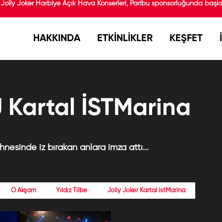
 Jolly Joker Harbiye Açık Hava Konserleri, Paribu sponsorluğunda başlad
HAKKINDA
ETKİNLİKLER
KEŞFET
J Kartal İSTMarina
ahnesinde iz bırakan anlara imza attı...
O Akşam
Yıldız Tilbe
Jolly Joker Kartal istMarina