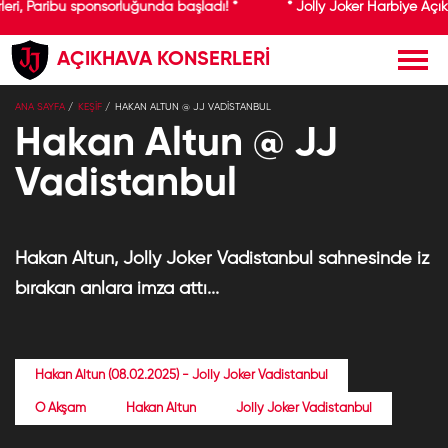
leri, Paribu sponsorluğunda başladı! *
* Jolly Joker Harbiye Açı
AÇIKHAVA KONSERLERİ
×
ANA SAYFA
KEŞİF
HAKAN ALTUN @ JJ VADISTANBUL
Jolly Joker
Yükle
Jolly Joker
Hakan Altun @ JJ
Ücretsiz - Google Play
Vadistanbul
Hakan Altun, Jolly Joker Vadistanbul sahnesinde iz
bırakan anlara imza attı...
Hakan Altun (08.02.2025) - Jolly Joker Vadistanbul
O Akşam
Hakan Altun
Jolly Joker Vadistanbul