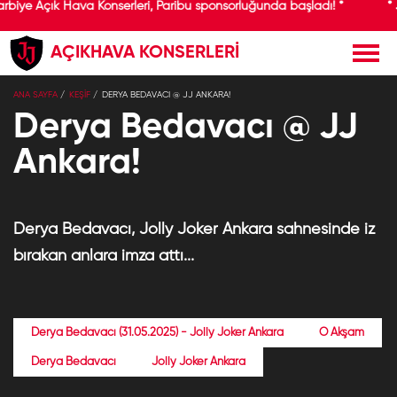
arbiye Açık Hava Konserleri, Paribu sponsorluğunda başladı! *
* 
AÇIKHAVA KONSERLERİ
×
ANA SAYFA
KEŞİF
DERYA BEDAVACI @ JJ ANKARA!
Jolly Joker
Yükle
Jolly Joker
Derya Bedavacı @ JJ
Ücretsiz - Google Play
Ankara!
Derya Bedavacı, Jolly Joker Ankara sahnesinde iz
bırakan anlara imza attı...
Derya Bedavacı (31.05.2025) - Jolly Joker Ankara
O Akşam
Derya Bedavacı
Jolly Joker Ankara