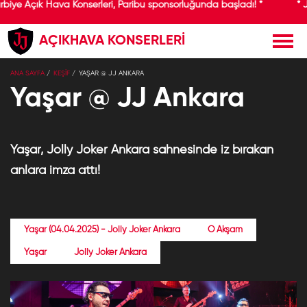
arbiye Açık Hava Konserleri, Paribu sponsorluğunda başladı! *
* 
AÇIKHAVA KONSERLERİ
×
ANA SAYFA
KEŞİF
YAŞAR @ JJ ANKARA
Jolly Joker
Yükle
Jolly Joker
Yaşar @ JJ Ankara
Ücretsiz - Google Play
Yaşar, Jolly Joker Ankara sahnesinde iz bırakan
anlara imza attı!
Yaşar (04.04.2025) - Jolly Joker Ankara
O Akşam
Yaşar
Jolly Joker Ankara