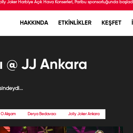
olly Joker Harbiye Açık Hava Konserleri, Paribu sponsorluğunda başladı!
HAKKINDA
ETKİNLİKLER
KEŞFET
 @ JJ Ankara
indeydi...
O Akşam
Derya Bedavacı
Jolly Joker Ankara