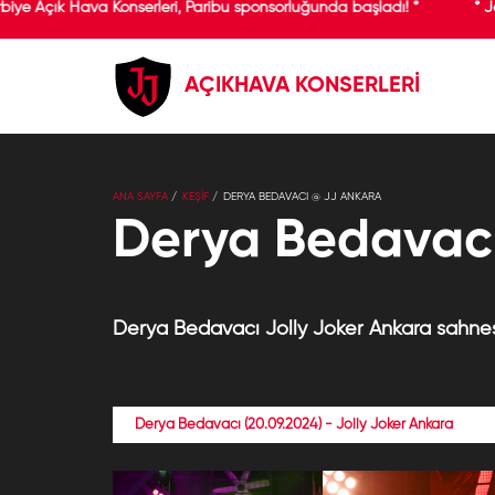
rbiye Açık Hava Konserleri, Paribu sponsorluğunda başladı! *
* J
AÇIKHAVA KONSERLERİ
ANA SAYFA
KEŞİF
DERYA BEDAVACI @ JJ ANKARA
Derya Bedavacı
Derya Bedavacı Jolly Joker Ankara sahnes
Derya Bedavacı (20.09.2024) - Jolly Joker Ankara