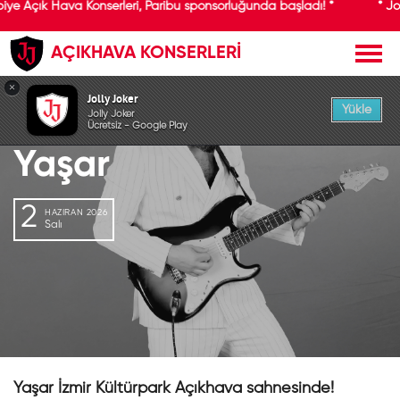
biye Açık Hava Konserleri, Paribu sponsorluğunda başladı! *
* Jo
AÇIKHAVA KONSERLERİ
GEÇMİŞ ETKİNLİK
×
Jolly Joker
Yükle
Jolly Joker
Ücretsiz - Google Play
Yaşar
2
HAZIRAN 2026
Salı
Yaşar İzmir Kültürpark Açıkhava sahnesinde!