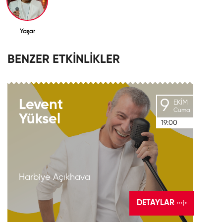
Yaşar
BENZER ETKİNLİKLER
9
Levent
EKIM
Cuma
Yüksel
19:00
Harbiye Açıkhava
DETAYLAR