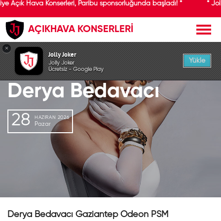
iye Açık Hava Konserleri, Paribu sponsorluğunda başladı! *
* Jol
AÇIKHAVA KONSERLERİ
GEÇMİŞ ETKİNLİK
×
Jolly Joker
Yükle
Jolly Joker
Ücretsiz - Google Play
Derya Bedavacı
28
HAZIRAN 2026
Pazar
Derya Bedavacı Gaziantep Odeon PSM