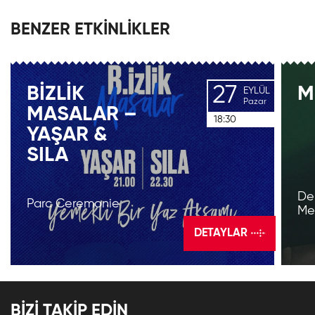
BENZER ETKİNLİKLER
27
BIZLIK
M
EYLÜL
Pazar
MASALAR –
18:30
YAŞAR &
SILA
De
Parc Ceremonie
Me
DETAYLAR
BİZİ TAKİP EDİN