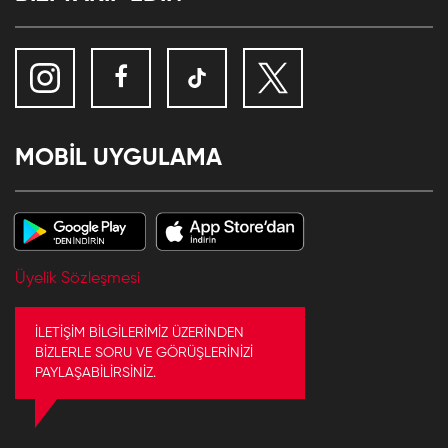
MOBİL UYGULAMA
Üyelik Sözleşmesi
İLETİŞİM BİLGİLERİMİZ ÜZERİNDEN
BİZLERLE SORU VE GÖRÜŞLERİNİZİ
PAYLAŞABİLİRSİNİZ.